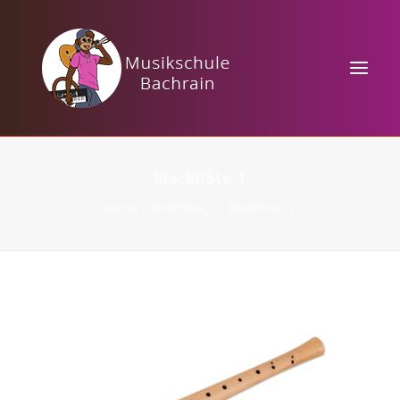
HOME
blockflöte_1
KURSANGEBOTE
Home
blockflöte_1
blockflöte_1
MUSIKTHEORIE
VERANSTALTUNGEN
KONTAKT / PREISE
TAKTBÄRCHEN