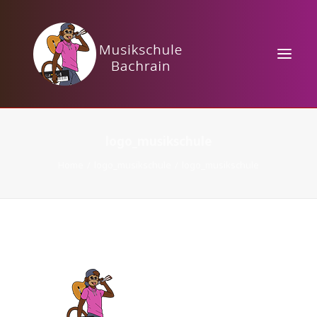
HOME
logo_musikschule
KURSANGEBOTE
Home
logo_musikschule
logo_musikschule
MUSIKTHEORIE
VERANSTALTUNGEN
KONTAKT / PREISE
TAKTBÄRCHEN