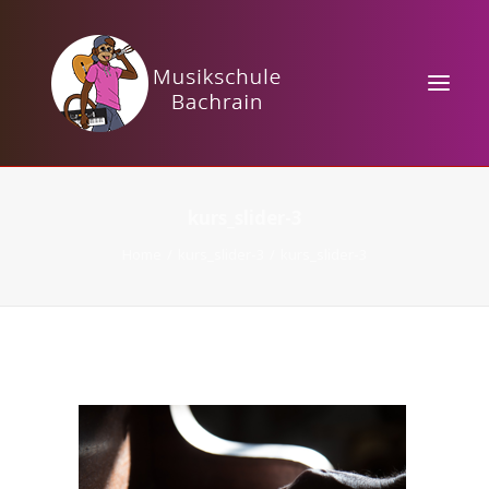
HOME
kurs_slider-3
KURSANGEBOTE
Home
kurs_slider-3
kurs_slider-3
MUSIKTHEORIE
VERANSTALTUNGEN
KONTAKT / PREISE
TAKTBÄRCHEN