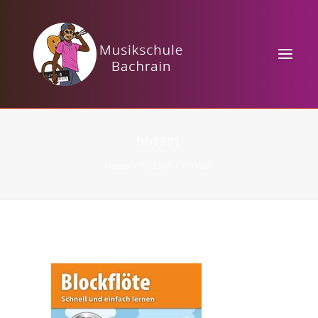
HOME
hh1501
KURSANGEBOTE
Home
hh1501
hh1501
MUSIKTHEORIE
VERANSTALTUNGEN
KONTAKT / PREISE
TAKTBÄRCHEN