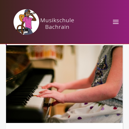
DEZEMBER, 2021
04
ADVENTSKONZERT
DEZ
HOME
KURSANGEBOTE
MUSIKTHEORIE
VERANSTALTUNGEN
KONTAKT / PREISE
TAKTBÄRCHEN