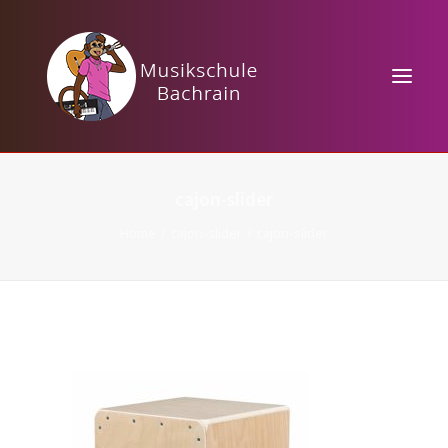
HOME
cajon-slider
KURSANGEBOTE
Home
cajon-slider
cajon-slider
MUSIKTHEORIE
VERANSTALTUNGEN
KONTAKT / PREISE
TAKTBÄRCHEN